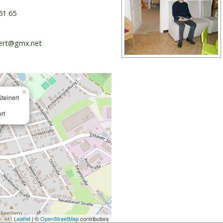
51 65
nert@gmx.net
×
Steinert
rf
Leaflet
| ©
OpenStreetMap
contributors